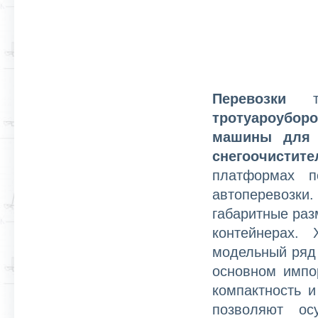
Перевозки
так
тротуароубор
машины для 
снегоочистите
платформах 
автоперевозки
габаритные раз
контейнерах.
модельный ряд 
основном импор
компактность и
позволяют о