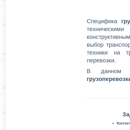
Специфика
гр
техническими 
конструктивны
выбор транспо
техники на т
перевозки.
В данном р
грузоперевозк
За
Контак